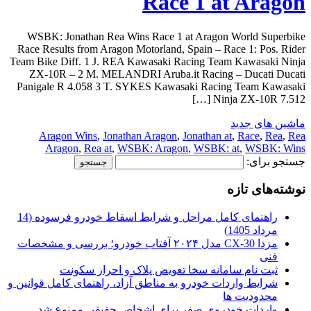
Race 1 at Aragon
WSBK: Jonathan Rea Wins Race 1 at Aragon World Superbike
Race Results from Aragon Motorland, Spain – Race 1: Pos. Rider
Team Bike Diff. 1 J. REA Kawasaki Racing Team Kawasaki Ninja
ZX-10R – 2 M. MELANDRI Aruba.it Racing – Ducati Ducati
Panigale R 4.058 3 T. SYKES Kawasaki Racing Team Kawasaki
Ninja ZX-10R 7.512 […]
ماشین های جدید
Aragon Wins
,
Jonathan Aragon
,
Jonathan at
,
Race
,
Rea
,
Rea
Aragon
,
Rea at
,
WSBK: Aragon
,
WSBK: at
,
WSBK: Wins
جستجو برای:
نوشته‌های تازه
راهنمای کامل مراحل و شرایط اسقاط خودرو فرسوده (14
مرداد 1405)
مزدا CX-30 مدل ۲۰۲۴ آفتاب خودرو؛ بررسی و مشخصات
فنی
ثبت نام سامانه سخا تعویض پلاک و احراز سکونت
شرایط واردات خودرو به مناطق آزاد، راهنمای کامل قوانین و
محدودیت ها
واردات خودروی صفر برای اشخاص حقیقی ممنوع شد