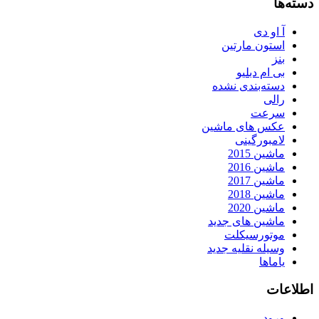
دسته‌ها
آ او دی
استون مارتین
بنز
بی ام دبلیو
دسته‌بندی نشده
رالی
سرعت
عکس های ماشین
لامبورگینی
ماشین 2015
ماشین 2016
ماشین 2017
ماشین 2018
ماشین 2020
ماشین های جدید
موتورسیکلت
وسیله نقلیه جدید
یاماها
اطلاعات
ورود