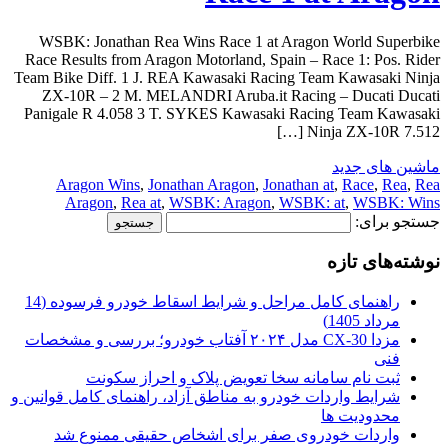
WSBK: Jonathan Rea Wins Race 1 at Aragon World Superbike
Race Results from Aragon Motorland, Spain – Race 1: Pos. Rider
Team Bike Diff. 1 J. REA Kawasaki Racing Team Kawasaki Ninja
ZX-10R – 2 M. MELANDRI Aruba.it Racing – Ducati Ducati
Panigale R 4.058 3 T. SYKES Kawasaki Racing Team Kawasaki
Ninja ZX-10R 7.512 […]
ماشین های جدید
Aragon Wins
,
Jonathan Aragon
,
Jonathan at
,
Race
,
Rea
,
Rea
Aragon
,
Rea at
,
WSBK: Aragon
,
WSBK: at
,
WSBK: Wins
جستجو برای:
نوشته‌های تازه
راهنمای کامل مراحل و شرایط اسقاط خودرو فرسوده (14
مرداد 1405)
مزدا CX-30 مدل ۲۰۲۴ آفتاب خودرو؛ بررسی و مشخصات
فنی
ثبت نام سامانه سخا تعویض پلاک و احراز سکونت
شرایط واردات خودرو به مناطق آزاد، راهنمای کامل قوانین و
محدودیت ها
واردات خودروی صفر برای اشخاص حقیقی ممنوع شد