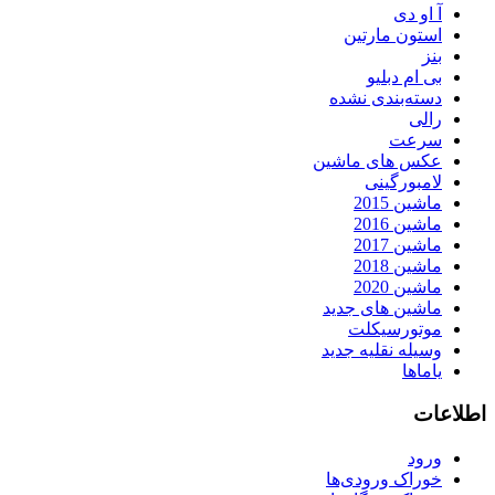
آ او دی
استون مارتین
بنز
بی ام دبلیو
دسته‌بندی نشده
رالی
سرعت
عکس های ماشین
لامبورگینی
ماشین 2015
ماشین 2016
ماشین 2017
ماشین 2018
ماشین 2020
ماشین های جدید
موتورسیکلت
وسیله نقلیه جدید
یاماها
اطلاعات
ورود
خوراک ورودی‌ها