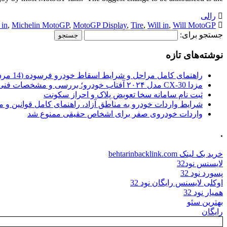
رالی
 in
,
Michelin MotoGP
,
MotoGP Display
,
Tire
,
Will in
,
Will MotoGP
جستجو برای:
نوشته‌های تازه
راهنمای کامل مراحل و شرایط اسقاط خودرو فرسوده (14 مرداد 1405)
مزدا CX-30 مدل ۲۰۲۴ آفتاب خودرو؛ بررسی و مشخصات فنی
ثبت نام سامانه سخا تعویض پلاک و احراز سکونت
شرایط واردات خودرو به مناطق آزاد، راهنمای کامل قوانین و 
واردات خودروی صفر برای اشخاص حقیقی ممنوع شد
.
خرید بک لینک behtarinbacklink.com
لایسنس نود32
پسورد نود 32
اوکلی لایسنس رایگان نود 32
همیار نود 32
بهترین سئو
رایگان