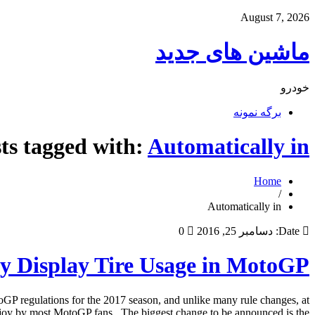
August 7, 2026
ماشین های جدید
خودرو
برگه نمونه
ts tagged with:
Automatically in
Home
/
Automatically in
Date:
دسامبر 25, 2016
0
ly Display Tire Usage in MotoGP
P regulations for the 2017 season, and unlike many rule changes, at
 joy by most MotoGP fans. The biggest change to be announced is the […]