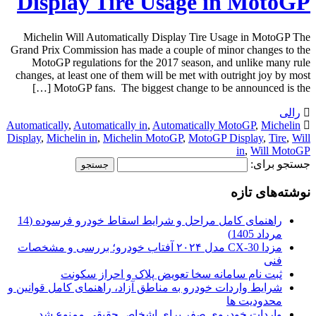
Display Tire Usage in MotoGP
Michelin Will Automatically Display Tire Usage in MotoGP The
Grand Prix Commission has made a couple of minor changes to the
MotoGP regulations for the 2017 season, and unlike many rule
changes, at least one of them will be met with outright joy by most
MotoGP fans. The biggest change to be announced is the […]
رالی
Automatically
,
Automatically in
,
Automatically MotoGP
,
Michelin
Display
,
Michelin in
,
Michelin MotoGP
,
MotoGP Display
,
Tire
,
Will
in
,
Will MotoGP
جستجو برای:
نوشته‌های تازه
راهنمای کامل مراحل و شرایط اسقاط خودرو فرسوده (14
مرداد 1405)
مزدا CX-30 مدل ۲۰۲۴ آفتاب خودرو؛ بررسی و مشخصات
فنی
ثبت نام سامانه سخا تعویض پلاک و احراز سکونت
شرایط واردات خودرو به مناطق آزاد، راهنمای کامل قوانین و
محدودیت ها
واردات خودروی صفر برای اشخاص حقیقی ممنوع شد