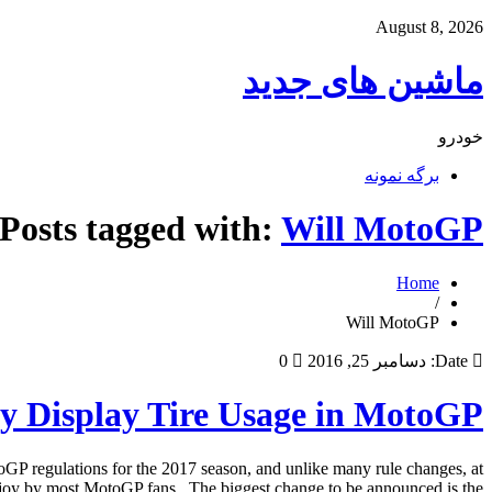
August 8, 2026
ماشین های جدید
خودرو
برگه نمونه
Posts tagged with:
Will MotoGP
Home
/
Will MotoGP
Date:
دسامبر 25, 2016
0
ly Display Tire Usage in MotoGP
P regulations for the 2017 season, and unlike many rule changes, at
 joy by most MotoGP fans. The biggest change to be announced is the […]