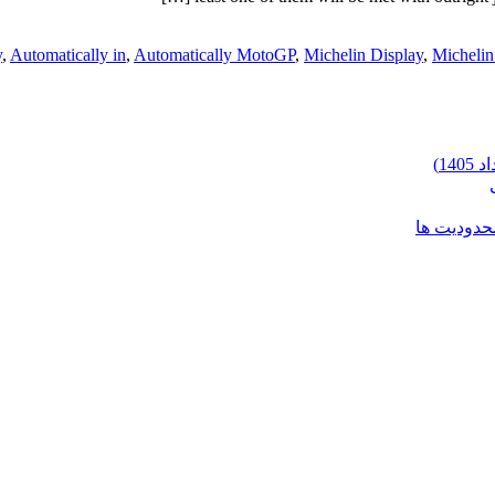
y
,
Automatically in
,
Automatically MotoGP
,
Michelin Display
,
Michelin
محدودیت ها