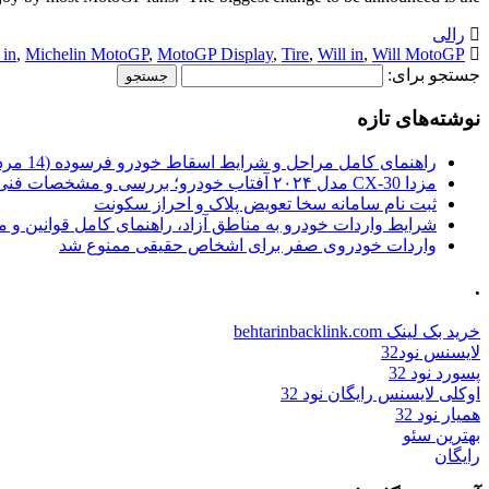
رالی
 in
,
Michelin MotoGP
,
MotoGP Display
,
Tire
,
Will in
,
Will MotoGP
جستجو برای:
نوشته‌های تازه
راهنمای کامل مراحل و شرایط اسقاط خودرو فرسوده (14 مرداد 1405)
مزدا CX-30 مدل ۲۰۲۴ آفتاب خودرو؛ بررسی و مشخصات فنی
ثبت نام سامانه سخا تعویض پلاک و احراز سکونت
شرایط واردات خودرو به مناطق آزاد، راهنمای کامل قوانین و 
واردات خودروی صفر برای اشخاص حقیقی ممنوع شد
.
خرید بک لینک behtarinbacklink.com
لایسنس نود32
پسورد نود 32
اوکلی لایسنس رایگان نود 32
همیار نود 32
بهترین سئو
رایگان