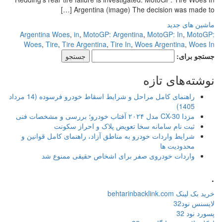
Argentina (image) The decision was made to […]
ماشین های جدید
Argentina Woes
,
in
,
MotoGP: Argentina
,
MotoGP: In
,
MotoGP:
Woes
,
Tire
,
Tire Argentina
,
Tire In
,
Woes Argentina
,
Woes In
جستجو برای:
نوشته‌های تازه
راهنمای کامل مراحل و شرایط اسقاط خودرو فرسوده (14 مرداد
1405)
مزدا CX-30 مدل ۲۰۲۴ آفتاب خودرو؛ بررسی و مشخصات فنی
ثبت نام سامانه سخا تعویض پلاک و احراز سکونت
شرایط واردات خودرو به مناطق آزاد، راهنمای کامل قوانین و
محدودیت ها
واردات خودروی صفر برای اشخاص حقیقی ممنوع شد
.
خرید بک لینک behtarinbacklink.com
لایسنس نود32
پسورد نود 32