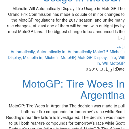
Michelin Will Automatically Display Tire Usage in MotoGP The
Grand Prix Commission has made a couple of minor changes to
the MotoGP regulations for the 2017 season, and unlike many
rule changes, at least one of them will be met with outright joy by
most MotoGP fans. The biggest change to be announced is the
[…]
رالی
Automatically
,
Automatically in
,
Automatically MotoGP
,
Michelin
Display
,
Michelin in
,
Michelin MotoGP
,
MotoGP Display
,
Tire
,
Will
in
,
Will MotoGP
Date:
آوریل 3, 2016
0
MotoGP: Tire Woes In
Argentina
MotoGP: Tire Woes In Argentina The decision was made to pull
both rear-tire compounds for tomorrow’s race while Scott
Redding’s rear-tire failure is investigated. The decision was made
to pull both rear-tire compounds for tomorrow’s race while Scott
Redding’s rear tire failure is investigated. MotoGP: Tire Woes In