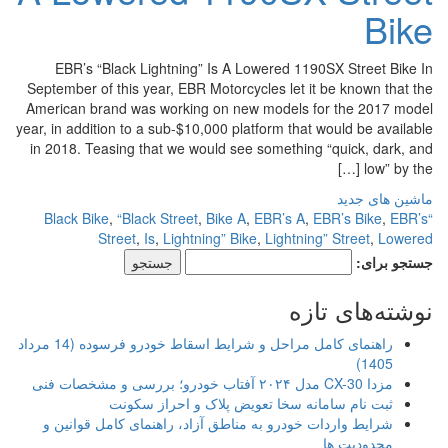
Bike
EBR’s “Black Lightning” Is A Lowered 1190SX Street Bike In
September of this year, EBR Motorcycles let it be known that the
American brand was working on new models for the 2017 model
year, in addition to a sub-$10,000 platform that would be available
in 2018. Teasing that we would see something “quick, dark, and
low” by the […]
ماشین های جدید
,
“Black Street
,
Bike A
,
EBR’s A
,
EBR’s Bike
,
EBR’s
“Black Bike
Street
,
Is
,
Lightning” Bike
,
Lightning” Street
,
Lowered
جستجو برای:
نوشته‌های تازه
راهنمای کامل مراحل و شرایط اسقاط خودرو فرسوده (14 مرداد
1405)
مزدا CX-30 مدل ۲۰۲۴ آفتاب خودرو؛ بررسی و مشخصات فنی
ثبت نام سامانه سخا تعویض پلاک و احراز سکونت
شرایط واردات خودرو به مناطق آزاد، راهنمای کامل قوانین و
محدودیت ها