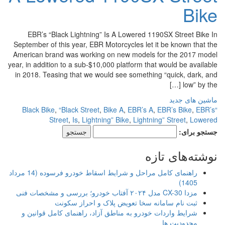
Bike
EBR’s “Black Lightning” Is A Lowered 1190SX Street Bike In
September of this year, EBR Motorcycles let it be known that the
American brand was working on new models for the 2017 model
year, in addition to a sub-$10,000 platform that would be available
in 2018. Teasing that we would see something “quick, dark, and
low” by the […]
ماشین های جدید
,
“Black Street
,
Bike A
,
EBR’s A
,
EBR’s Bike
,
EBR’s
“Black Bike
Street
,
Is
,
Lightning” Bike
,
Lightning” Street
,
Lowered
جستجو برای:
نوشته‌های تازه
راهنمای کامل مراحل و شرایط اسقاط خودرو فرسوده (14 مرداد
1405)
مزدا CX-30 مدل ۲۰۲۴ آفتاب خودرو؛ بررسی و مشخصات فنی
ثبت نام سامانه سخا تعویض پلاک و احراز سکونت
شرایط واردات خودرو به مناطق آزاد، راهنمای کامل قوانین و
محدودیت ها