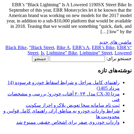
EBR’s “Black Lightning” Is A Lowered 1190SX Street Bike In
September of this year, EBR Motorcycles let it be known that the
American brand was working on new models for the 2017 model
year, in addition to a sub-$10,000 platform that would be available
in 2018. Teasing that we would see something “quick, dark, and
low” by the […]
ماشین های جدید
,
“Black Street
,
Bike A
,
EBR’s A
,
EBR’s Bike
,
EBR’s
“Black Bike
Street
,
Is
,
Lightning” Bike
,
Lightning” Street
,
Lowered
جستجو برای:
نوشته‌های تازه
راهنمای کامل مراحل و شرایط اسقاط خودرو فرسوده (14
مرداد 1405)
مزدا CX-30 مدل ۲۰۲۴ آفتاب خودرو؛ بررسی و مشخصات
فنی
ثبت نام سامانه سخا تعویض پلاک و احراز سکونت
شرایط واردات خودرو به مناطق آزاد، راهنمای کامل قوانین و
محدودیت ها
واردات خودروی صفر برای اشخاص حقیقی ممنوع شد
.