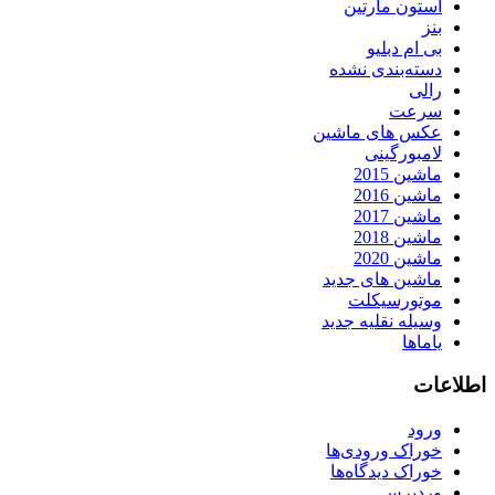
استون مارتین
بنز
بی ام دبلیو
دسته‌بندی نشده
رالی
سرعت
عکس های ماشین
لامبورگینی
ماشین 2015
ماشین 2016
ماشین 2017
ماشین 2018
ماشین 2020
ماشین های جدید
موتورسیکلت
وسیله نقلیه جدید
یاماها
اطلاعات
ورود
خوراک ورودی‌ها
خوراک دیدگاه‌ها
وردپرس