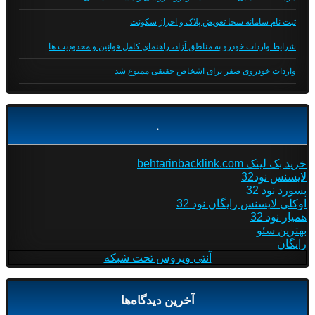
ثبت نام سامانه سخا تعویض پلاک و احراز سکونت
شرایط واردات خودرو به مناطق آزاد، راهنمای کامل قوانین و محدودیت ها
واردات خودروی صفر برای اشخاص حقیقی ممنوع شد
.
خرید بک لینک behtarinbacklink.com
لایسنس نود32
پسورد نود 32
اوکلی لایسنس رایگان نود 32
همیار نود 32
بهترین سئو
رایگان
آنتی ویروس تحت شبکه
آخرین دیدگاه‌ها