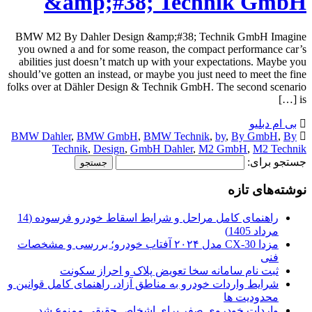
&amp;#38; Technik GmbH
BMW M2 By Dahler Design &amp;#38; Technik GmbH Imagine
you owned a and for some reason, the compact performance car’s
abilities just doesn’t match up with your expectations. Maybe you
should’ve gotten an instead, or maybe you just need to meet the fine
folks over at Dähler Design & Technik GmbH. The second scenario
is […]
بی ام دبلیو
BMW Dahler
,
BMW GmbH
,
BMW Technik
,
by
,
By GmbH
,
By
Technik
,
Design
,
GmbH Dahler
,
M2 GmbH
,
M2 Technik
جستجو برای:
نوشته‌های تازه
راهنمای کامل مراحل و شرایط اسقاط خودرو فرسوده (14
مرداد 1405)
مزدا CX-30 مدل ۲۰۲۴ آفتاب خودرو؛ بررسی و مشخصات
فنی
ثبت نام سامانه سخا تعویض پلاک و احراز سکونت
شرایط واردات خودرو به مناطق آزاد، راهنمای کامل قوانین و
محدودیت ها
واردات خودروی صفر برای اشخاص حقیقی ممنوع شد