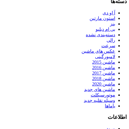
دسته‌ها
آ او دی
استون مارتین
بنز
بی ام دبلیو
دسته‌بندی نشده
رالی
سرعت
عکس های ماشین
لامبورگینی
ماشین 2015
ماشین 2016
ماشین 2017
ماشین 2018
ماشین 2020
ماشین های جدید
موتورسیکلت
وسیله نقلیه جدید
یاماها
اطلاعات
ورود