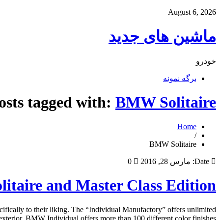
August 6, 2026
ماشین های جدید
خودرو
برگه نمونه
osts tagged with:
BMW Solitaire
Home
/
BMW Solitaire
Date:
مارس 28, 2016
0
itaire and Master Class Edition
fically to their liking. The “Individual Manufactory” offers unlimited
erior, BMW Individual offers more than 100 different color finishes, […]