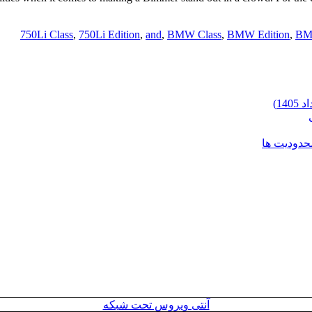
750Li Class
,
750Li Edition
,
and
,
BMW Class
,
BMW Edition
,
BMW
محدودیت ها
آنتی ویروس تحت شبکه