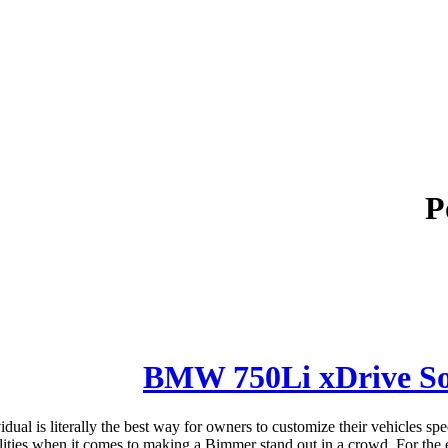
P
BMW 750Li xDrive Sol
is literally the best way for owners to customize their vehicles speci
lities when it comes to making a Bimmer stand out in a crowd. For the ext