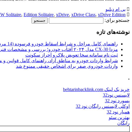
بی ام دبلیو
 Solitaire
,
Edition Solitaire
,
xDrive
,
xDrive Class
,
xDrive Edition
جستجو برای:
نوشته‌های تازه
راهنمای کامل مراحل و شرایط اسقاط خودرو فرسوده (14 مرداد 1405)
مزدا CX-30 مدل ۲۰۲۴ آفتاب خودرو؛ بررسی و مشخصات فنی
ثبت نام سامانه سخا تعویض پلاک و احراز سکونت
شرایط واردات خودرو به مناطق آزاد، راهنمای کامل قوانین و 
واردات خودروی صفر برای اشخاص حقیقی ممنوع شد
.
خرید بک لینک behtarinbacklink.com
لایسنس نود32
پسورد نود 32
اوکلی لایسنس رایگان نود 32
همیار نود 32
بهترین سئو
رایگان