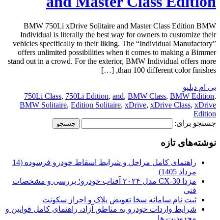
and Master Class Edition
BMW 750Li xDrive Solitaire and Master Class Edition BMW
Individual is literally the best way for owners to customize their
vehicles specifically to their liking. The “Individual Manufactory”
offers unlimited possibilities when it comes to making a Bimmer
stand out in a crowd. For the exterior, BMW Individual offers more
than 100 different color finishes, […]
بی ام دبلیو
750Li Class
,
750Li Edition
,
and
,
BMW Class
,
BMW Edition
,
BMW Solitaire
,
Edition Solitaire
,
xDrive
,
xDrive Class
,
xDrive
Edition
جستجو برای:
نوشته‌های تازه
راهنمای کامل مراحل و شرایط اسقاط خودرو فرسوده (14
مرداد 1405)
مزدا CX-30 مدل ۲۰۲۴ آفتاب خودرو؛ بررسی و مشخصات
فنی
ثبت نام سامانه سخا تعویض پلاک و احراز سکونت
شرایط واردات خودرو به مناطق آزاد، راهنمای کامل قوانین و
محدودیت ها