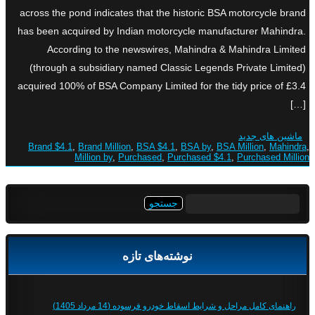
across the pond indicates that the historic BSA motorcycle brand
has been acquired by Indian motorcycle manufacturer Mahindra.
According to the newswires, Mahindra & Mahindra Limited
(through a subsidiary named Classic Legends Private Limited)
acquired 100% of BSA Company Limited for the tidy price of £3.4
[…]
ماشین های جدید
Brand $4.1
,
Brand Million
,
BSA $4.1
,
BSA by
,
BSA Million
,
Mahindra
,
Million by
,
Purchased
,
Purchased $4.1
,
Purchased Million
جستجو
برای:
نوشته‌های تازه
راهنمای کامل مراحل و شرایط اسقاط خودرو فرسوده (14 مرداد 1405)