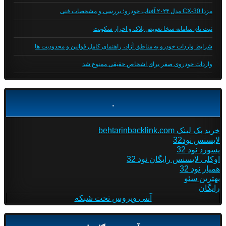
مزدا CX-30 مدل ۲۰۲۴ آفتاب خودرو؛ بررسی و مشخصات فنی
ثبت نام سامانه سخا تعویض پلاک و احراز سکونت
شرایط واردات خودرو به مناطق آزاد، راهنمای کامل قوانین و محدودیت ها
واردات خودروی صفر برای اشخاص حقیقی ممنوع شد
.
خرید بک لینک behtarinbacklink.com
لایسنس نود32
پسورد نود 32
اوکلی لایسنس رایگان نود 32
همیار نود 32
بهترین سئو
رایگان
آنتی ویروس تحت شبکه