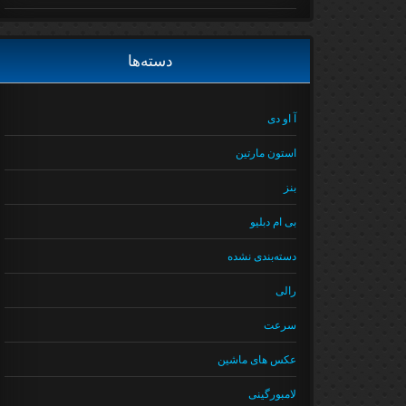
دسته‌ها
آ او دی
استون مارتین
بنز
بی ام دبلیو
دسته‌بندی نشده
رالی
سرعت
عکس های ماشین
لامبورگینی