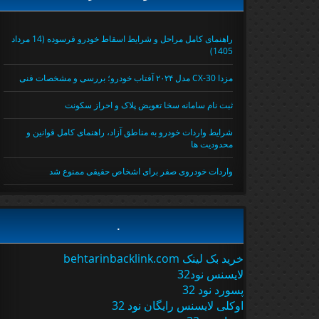
راهنمای کامل مراحل و شرایط اسقاط خودرو فرسوده (14 مرداد
1405)
مزدا CX-30 مدل ۲۰۲۴ آفتاب خودرو؛ بررسی و مشخصات فنی
ثبت نام سامانه سخا تعویض پلاک و احراز سکونت
شرایط واردات خودرو به مناطق آزاد، راهنمای کامل قوانین و
محدودیت ها
واردات خودروی صفر برای اشخاص حقیقی ممنوع شد
.
خرید بک لینک behtarinbacklink.com
لایسنس نود32
پسورد نود 32
اوکلی لایسنس رایگان نود 32