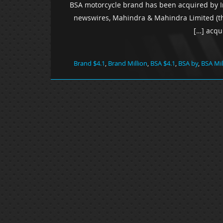
BSA motorcycle brand has been acquired by I
newswires, Mahindra & Mahindra Limited (th
acqui
Brand $4.1
,
Brand Million
,
BSA $4.1
,
BSA by
,
BSA Mil