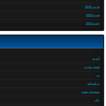
مارس 2016
فوریه 2016
ژانویه 2016
آ او دی
استون مارتین
بنز
بی ام دبلیو
دسته‌بندی نشده
رالی