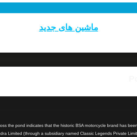
ماشین های جدید
P
ss the pond indicates that the historic BSA motorcycle brand has bee
a Limited (through a subsidiary named Classic Legends Private Limited)