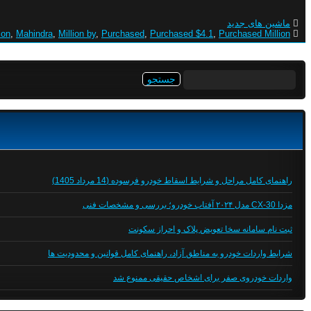
ماشین های جدید
ion
,
Mahindra
,
Million by
,
Purchased
,
Purchased $4.1
,
Purchased Million
جستجو
برای:
راهنمای کامل مراحل و شرایط اسقاط خودرو فرسوده (14 مرداد 1405)
مزدا CX-30 مدل ۲۰۲۴ آفتاب خودرو؛ بررسی و مشخصات فنی
ثبت نام سامانه سخا تعویض پلاک و احراز سکونت
شرایط واردات خودرو به مناطق آزاد، راهنمای کامل قوانین و محدودیت ها
واردات خودروی صفر برای اشخاص حقیقی ممنوع شد