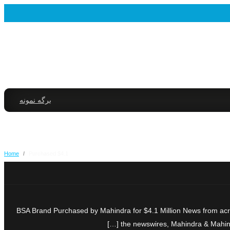
برگه نمونه
Home
/
Purchased $4.1
BSA Brand Purchased by Mahindra for $4.1 Million News from acro
the newswires, Mahindra & Mahindr