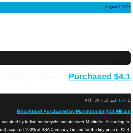
August 7, 2026
خودرو
osts tagged with:
Purchased $4.1
Date:
اکتبر 26, 2016
0
BSA Brand Purchased by Mahindra for $4.1 Million
n acquired by Indian motorcycle manufacturer Mahindra. According to
 acquired 100% of BSA Company Limited for the tidy price of £3.4 […]