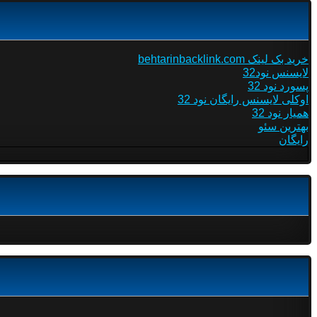
خرید بک لینک behtarinbacklink.com
لایسنس نود32
پسورد نود 32
اوکلی لایسنس رایگان نود 32
همیار نود 32
بهترین سئو
رایگان