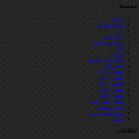
دسته‌ها
آ او دی
استون مارتین
بنز
بی ام دبلیو
دسته‌بندی نشده
رالی
سرعت
عکس های ماشین
لامبورگینی
ماشین 2015
ماشین 2016
ماشین 2017
ماشین 2018
ماشین 2020
ماشین های جدید
موتورسیکلت
وسیله نقلیه جدید
یاماها
اطلاعات