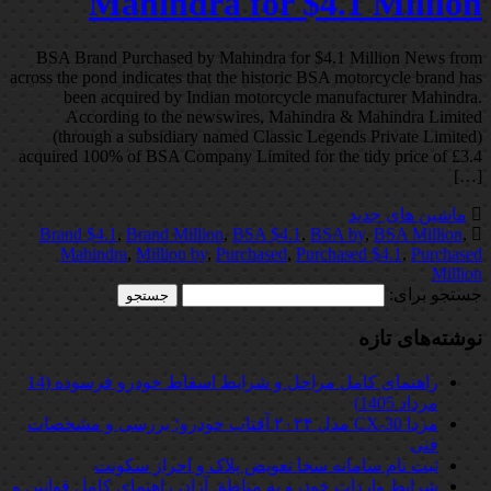
Mahindra for $4.1 Million
BSA Brand Purchased by Mahindra for $4.1 Million News from
across the pond indicates that the historic BSA motorcycle brand has
been acquired by Indian motorcycle manufacturer Mahindra.
According to the newswires, Mahindra & Mahindra Limited
(through a subsidiary named Classic Legends Private Limited)
acquired 100% of BSA Company Limited for the tidy price of £3.4
[…]
ماشین های جدید
Brand $4.1
,
Brand Million
,
BSA $4.1
,
BSA by
,
BSA Million
,
Mahindra
,
Million by
,
Purchased
,
Purchased $4.1
,
Purchased
Million
جستجو برای:
نوشته‌های تازه
راهنمای کامل مراحل و شرایط اسقاط خودرو فرسوده (14
مرداد 1405)
مزدا CX-30 مدل ۲۰۲۴ آفتاب خودرو؛ بررسی و مشخصات
فنی
ثبت نام سامانه سخا تعویض پلاک و احراز سکونت
شرایط واردات خودرو به مناطق آزاد، راهنمای کامل قوانین و