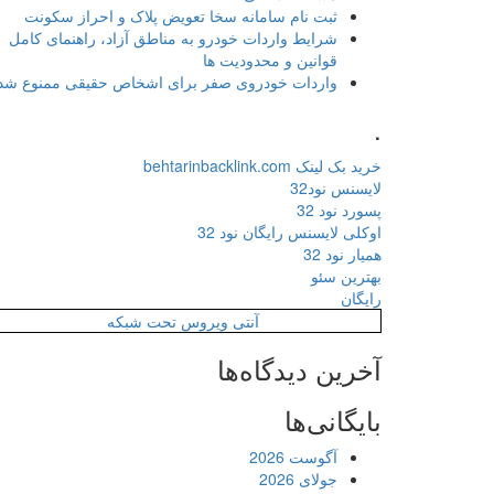
ثبت نام سامانه سخا تعویض پلاک و احراز سکونت
شرایط واردات خودرو به مناطق آزاد، راهنمای کامل
قوانین و محدودیت ها
واردات خودروی صفر برای اشخاص حقیقی ممنوع شد
.
خرید بک لینک behtarinbacklink.com
لایسنس نود32
پسورد نود 32
اوکلی لایسنس رایگان نود 32
همیار نود 32
بهترین سئو
رایگان
آنتی ویروس تحت شبکه
آخرین دیدگاه‌ها
بایگانی‌ها
آگوست 2026
جولای 2026