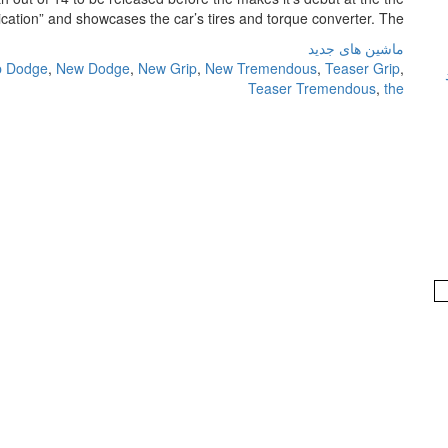
ication” and showcases the car’s tires and torque converter. The […]
ماشین های جدید
p Dodge
,
New Dodge
,
New Grip
,
New Tremendous
,
Teaser Grip
,
Teaser Tremendous
,
the