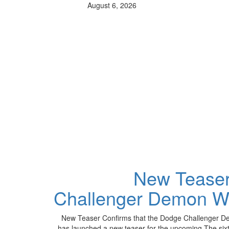
August 6, 2026
New Teaser
Challenger Demon Wi
New Teaser Confirms that the Dodge Challenger D
has launched a new teaser for the upcoming The sixth