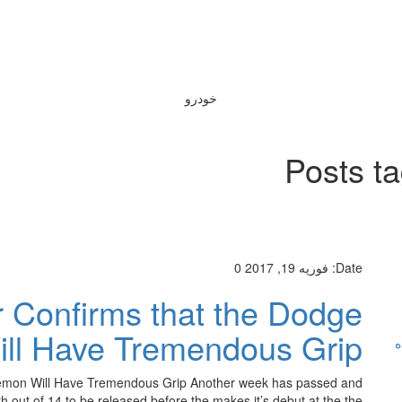
خودرو
Posts t
Date:
فوریه 19, 2017
0
 Confirms that the Dodge
ll Have Tremendous Grip
ه
emon Will Have Tremendous Grip Another week has passed and
 out of 14 to be released before the makes it’s debut at the the