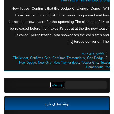
New Teaser Confirms that the Dodge Challenger Demon Will
Have Tremendous Grip Another week has passed and has
launched a new teaser for the upcoming The sixth out of 14 to
be released before the makes it’s debut at the the new teaser
is called “Multiplication” and showcases the car’s tires and
torque converter. The […]
ماشین های جدید
Challenger
,
Confirms Grip
,
Confirms Tremendous
,
Grip Dodge
,
New Dodge
,
New Grip
,
New Tremendous
,
Teaser Grip
,
Teaser
Tremendous
,
the
جستجو
برای:
نوشته‌های تازه