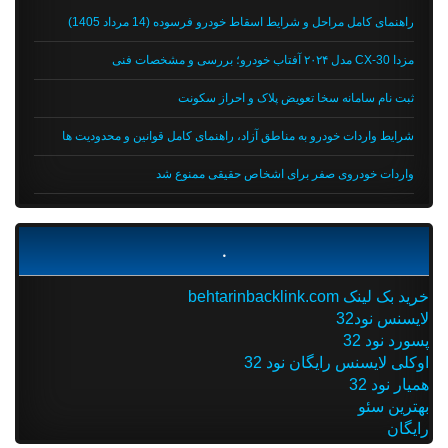
راهنمای کامل مراحل و شرایط اسقاط خودرو فرسوده (14 مرداد 1405)
مزدا CX-30 مدل ۲۰۲۴ آفتاب خودرو؛ بررسی و مشخصات فنی
ثبت نام سامانه سخا تعویض پلاک و احراز سکونت
شرایط واردات خودرو به مناطق آزاد، راهنمای کامل قوانین و محدودیت ها
واردات خودروی صفر برای اشخاص حقیقی ممنوع شد
.
خرید بک لینک behtarinbacklink.com
لایسنس نود32
پسورد نود 32
اوکلی لایسنس رایگان نود 32
همیار نود 32
بهترین سئو
رایگان