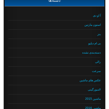
دسته‌ها
آ او دی
استون مارتین
بنز
بی ام دبلیو
دسته‌بندی نشده
رالی
سرعت
عکس های ماشین
لامبورگینی
ماشین 2015
ماشین 2016