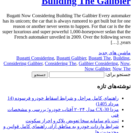
Building The Galibier
Bugatti Now Considering Building The Galibier Every automaker
has its unicorn; the car that is always rumored to get built but for one
reason or another never seems to happen. For that car is the the
super luxurious and super powerful 1,000-horsepower sedan that the
French automaker unveiled in 2009. Over the following seven
years, […]
ماشین های جدید
Bugatti Considering
,
Bugatti Galibier
,
Bugatti The
,
Building
,
Considering Galibier
,
Considering The
,
Galibier Considering
,
Now
,
Now Galibier
,
Now The
جستجو برای:
نوشته‌های تازه
راهنمای کامل مراحل و شرایط اسقاط خودرو فرسوده (14
مرداد 1405)
مزدا CX-30 مدل ۲۰۲۴ آفتاب خودرو؛ بررسی و مشخصات
فنی
ثبت نام سامانه سخا تعویض پلاک و احراز سکونت
شرایط واردات خودرو به مناطق آزاد، راهنمای کامل قوانین و
محدودیت ها