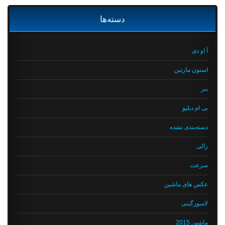
دسته‌ها
آ او دی
استون مارتین
بنز
بی ام دبلیو
دسته‌بندی نشده
رالی
سرعت
عکس های ماشین
لامبورگینی
ماشین 2015