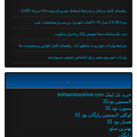
راهنمای کامل مراحل و شرایط اسقاط خودرو فرسوده (14 مرداد 1405)
مزدا CX-30 مدل ۲۰۲۴ آفتاب خودرو؛ بررسی و مشخصات فنی
ثبت نام سامانه سخا تعویض پلاک و احراز سکونت
شرایط واردات خودرو به مناطق آزاد، راهنمای کامل قوانین و محدودیت ها
واردات خودروی صفر برای اشخاص حقیقی ممنوع شد
.
خرید بک لینک behtarinbacklink.com
لایسنس نود32
پسورد نود 32
اوکلی لایسنس رایگان نود 32
همیار نود 32
بهترین سئو
رایگان