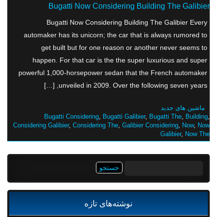
Bugatti Now Considering Building The Galibier
Bugatti Now Considering Building The Galibier Every
automaker has its unicorn; the car that is always rumored to
get built but for one reason or another never seems to
happen. For that car is the the super luxurious and super
powerful 1,000-horsepower sedan that the French automaker
unveiled in 2009. Over the following seven years, […]
ماشین های جدید
Bugatti Considering
,
Bugatti Galibier
,
Bugatti The
,
Building
,
Considering Galibier
,
Considering The
,
Galibier Considering
,
Now
,
Now
Galibier
,
Now The
جستجو
برای:
نوشته‌های تازه