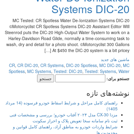
Systems DIC-20
MC Tested: CR Spotless Water De-Ionization Systems DIC-20
©Motorcyclist CR Spotless Systems DIC-20 Assistant Editor Will
Steenrod puts the DIC-20 High-Output Water System to work on a
Harley-Davidson Road Glide, normally a time-consuming task to
wash, dry and detail for a photo shoot. ©Motorcyclist 300 Gallons
At $450 the DIC-20 system is a bit pricey […]
ماشین های جدید
CR
,
CR DIC-20
,
CR Systems
,
DIC-20 Spotless
,
MC DIC-20
,
MC
Spotless
,
MC Systems
,
Tested: DIC-20
,
Tested: Systems
,
Water
جستجو برای:
نوشته‌های تازه
راهنمای کامل مراحل و شرایط اسقاط خودرو فرسوده (14 مرداد
1405)
مزدا CX-30 مدل ۲۰۲۴ آفتاب خودرو؛ بررسی و مشخصات فنی
ثبت نام سامانه سخا تعویض پلاک و احراز سکونت
شرایط واردات خودرو به مناطق آزاد، راهنمای کامل قوانین و
محدودیت ها