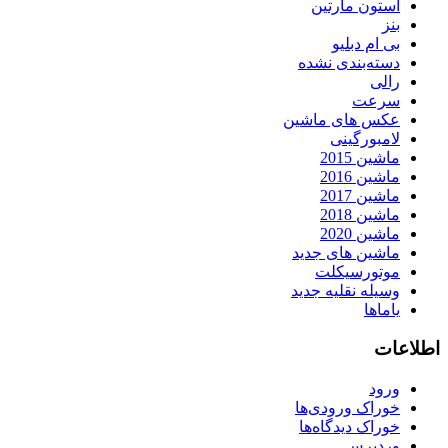
استون مارتین
بنز
بی ام دبلیو
دسته‌بندی نشده
رالی
سرعت
عکس های ماشین
لامبورگینی
ماشین 2015
ماشین 2016
ماشین 2017
ماشین 2018
ماشین 2020
ماشین های جدید
موتورسیکلت
وسیله نقلیه جدید
یاماها
اطلاعات
ورود
خوراک ورودی‌ها
خوراک دیدگاه‌ها
وردپرس