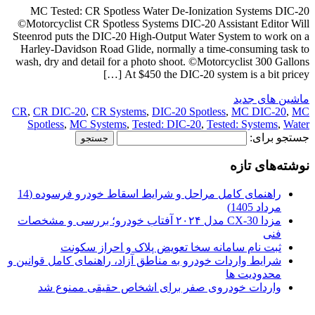
MC Tested: CR Spotless Water De-Ionization Systems DIC-20
©Motorcyclist CR Spotless Systems DIC-20 Assistant Editor Will
Steenrod puts the DIC-20 High-Output Water System to work on a
Harley-Davidson Road Glide, normally a time-consuming task to
wash, dry and detail for a photo shoot. ©Motorcyclist 300 Gallons
At $450 the DIC-20 system is a bit pricey […]
ماشین های جدید
CR
,
CR DIC-20
,
CR Systems
,
DIC-20 Spotless
,
MC DIC-20
,
MC
Spotless
,
MC Systems
,
Tested: DIC-20
,
Tested: Systems
,
Water
جستجو برای:
نوشته‌های تازه
راهنمای کامل مراحل و شرایط اسقاط خودرو فرسوده (14
مرداد 1405)
مزدا CX-30 مدل ۲۰۲۴ آفتاب خودرو؛ بررسی و مشخصات
فنی
ثبت نام سامانه سخا تعویض پلاک و احراز سکونت
شرایط واردات خودرو به مناطق آزاد، راهنمای کامل قوانین و
محدودیت ها
واردات خودروی صفر برای اشخاص حقیقی ممنوع شد
.