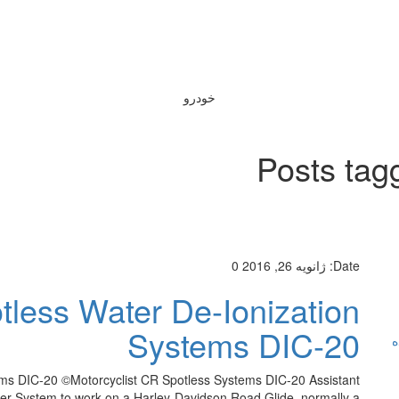
خودرو
Posts tag
Date:
ژانویه 26, 2016
0
less Water De-Ionization
Systems DIC-20
ه
ms DIC-20 ©Motorcyclist CR Spotless Systems DIC-20 Assistant
ter System to work on a Harley-Davidson Road Glide, normally a