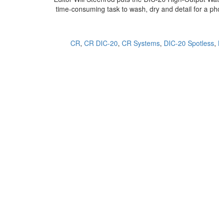
time-consuming task to wash, dry and detail for a p
CR
,
CR DIC-20
,
CR Systems
,
DIC-20 Spotless
,