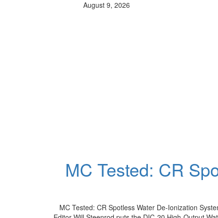
August 9, 2026
MC Tested: CR Spot
MC Tested: CR Spotless Water De-Ionization Syste
Editor Will Steenrod puts the DIC-20 High-Output Wa