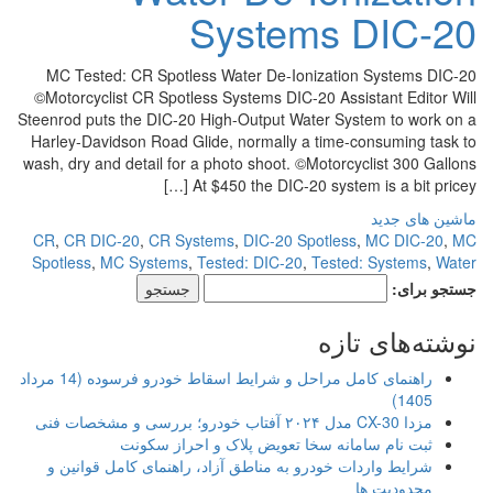
Systems DIC-20
MC Tested: CR Spotless Water De-Ionization Systems DIC-20
©Motorcyclist CR Spotless Systems DIC-20 Assistant Editor Will
Steenrod puts the DIC-20 High-Output Water System to work on a
Harley-Davidson Road Glide, normally a time-consuming task to
wash, dry and detail for a photo shoot. ©Motorcyclist 300 Gallons
At $450 the DIC-20 system is a bit pricey […]
ماشین های جدید
CR
,
CR DIC-20
,
CR Systems
,
DIC-20 Spotless
,
MC DIC-20
,
MC
Spotless
,
MC Systems
,
Tested: DIC-20
,
Tested: Systems
,
Water
جستجو برای:
نوشته‌های تازه
راهنمای کامل مراحل و شرایط اسقاط خودرو فرسوده (14 مرداد
1405)
مزدا CX-30 مدل ۲۰۲۴ آفتاب خودرو؛ بررسی و مشخصات فنی
ثبت نام سامانه سخا تعویض پلاک و احراز سکونت
شرایط واردات خودرو به مناطق آزاد، راهنمای کامل قوانین و
محدودیت ها