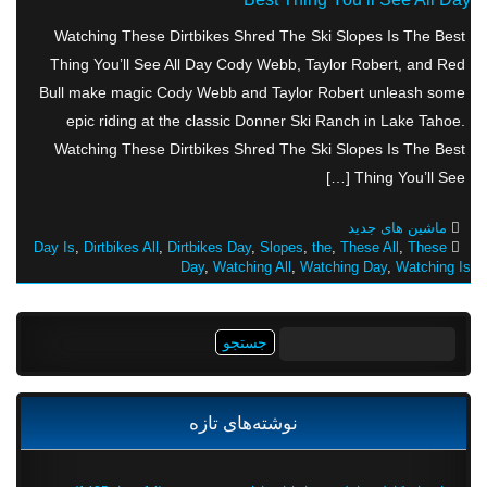
Watching These Dirtbikes Shred The Ski Slopes Is The Best
Thing You’ll See All Day Cody Webb, Taylor Robert, and Red
Bull make magic Cody Webb and Taylor Robert unleash some
epic riding at the classic Donner Ski Ranch in Lake Tahoe.
Watching These Dirtbikes Shred The Ski Slopes Is The Best
Thing You’ll See […]
ماشین های جدید
Day Is
,
Dirtbikes All
,
Dirtbikes Day
,
Slopes
,
the
,
These All
,
These
Day
,
Watching All
,
Watching Day
,
Watching Is
جستجو
برای:
نوشته‌های تازه