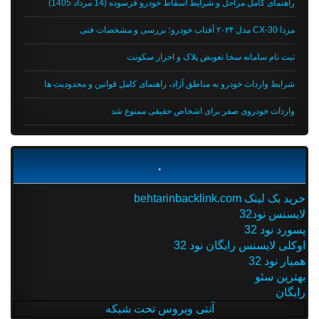
راهنمای کامل مراحل و شرایط اسقاط خودرو فرسوده (14 مرداد 1405)
مزدا CX-30 مدل ۲۰۲۴ آفتاب خودرو؛ بررسی و مشخصات فنی
ثبت نام سامانه سخا تعویض پلاک و احراز سکونت
شرایط واردات خودرو به مناطق آزاد، راهنمای کامل قوانین و محدودیت ها
واردات خودروی صفر برای اشخاص حقیقی ممنوع شد
.
خرید بک لینک behtarinbacklink.com
لایسنس نود32
پسورد نود 32
اوکلی لایسنس رایگان نود 32
همیار نود 32
بهترین سئو
رایگان
آنتی ویروس تحت شبکه