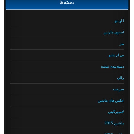
دسته‌ها
آ او دی
استون مارتین
بنز
بی ام دبلیو
دسته‌بندی نشده
رالی
سرعت
عکس های ماشین
لامبورگینی
ماشین 2015