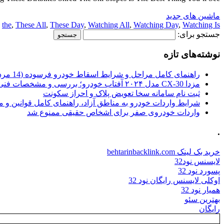
ماشین های جدید
,
the
,
These All
,
These Day
,
Watching All
,
Watching Day
,
Watching Is
جستجو برای:
نوشته‌های تازه
راهنمای کامل مراحل و شرایط اسقاط خودرو فرسوده (14 مرداد 1405)
مزدا CX-30 مدل ۲۰۲۴ آفتاب خودرو؛ بررسی و مشخصات فنی
ثبت نام سامانه سخا تعویض پلاک و احراز سکونت
شرایط واردات خودرو به مناطق آزاد، راهنمای کامل قوانین و 
واردات خودروی صفر برای اشخاص حقیقی ممنوع شد
.
خرید بک لینک behtarinbacklink.com
لایسنس نود32
پسورد نود 32
اوکلی لایسنس رایگان نود 32
همیار نود 32
بهترین سئو
رایگان