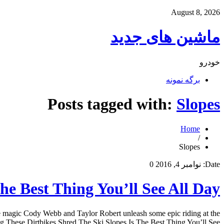
August 8, 2026
ماشین های جدید
خودرو
برگه نمونه
Posts tagged with:
Slopes
Home
/
Slopes
Date:
نوامبر 4, 2016
0
he Best Thing You’ll See All Day
 magic Cody Webb and Taylor Robert unleash some epic riding at the
These Dirtbikes Shred The Ski Slopes Is The Best Thing You’ll See […]