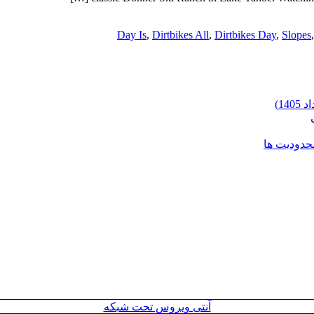
Day Is
,
Dirtbikes All
,
Dirtbikes Day
,
Slopes
محدودیت ها
آنتی ویروس تحت شبکه