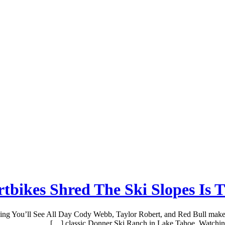
tbikes Shred The Ski Slopes Is T
hing You’ll See All Day Cody Webb, Taylor Robert, and Red Bull make
classic Donner Ski Ranch in Lake Tahoe. Watching 