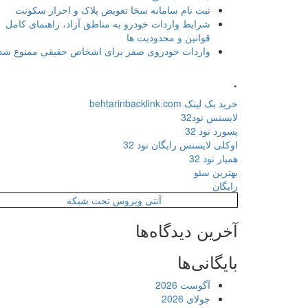
ثبت نام سامانه سخا تعویض پلاک و احراز سکونت
شرایط واردات خودرو به مناطق آزاد، راهنمای کامل
قوانین و محدودیت ها
واردات خودروی صفر برای اشخاص حقیقی ممنوع شد
.
خرید بک لینک behtarinbacklink.com
لایسنس نود32
پسورد نود 32
اوکلی لایسنس رایگان نود 32
همیار نود 32
بهترین سئو
رایگان
آنتی ویروس تحت شبکه
آخرین دیدگاه‌ها
بایگانی‌ها
آگوست 2026
جولای 2026