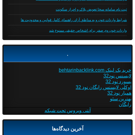
ثبت نام سامانه سخا تعویض پلاک و احراز سکونت
شرایط واردات خودرو به مناطق آزاد، راهنمای کامل قوانین و محدودیت ها
واردات خودروی صفر برای اشخاص حقیقی ممنوع شد
.
خرید بک لینک behtarinbacklink.com
لایسنس نود32
پسورد نود 32
اوکلی لایسنس رایگان نود 32
همیار نود 32
بهترین سئو
رایگان
آنتی ویروس تحت شبکه
آخرین دیدگاه‌ها