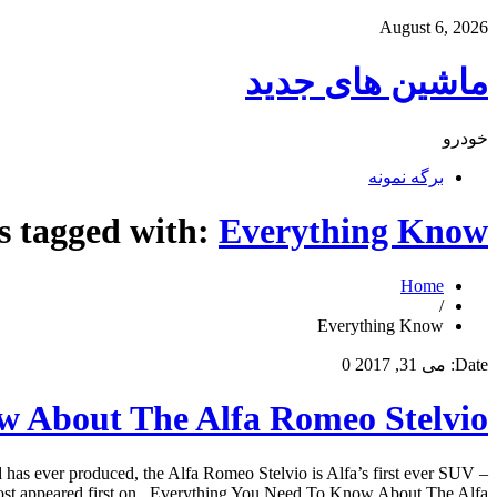
August 6, 2026
ماشین های جدید
خودرو
برگه نمونه
s tagged with:
Everything Know
Home
/
Everything Know
Date:
می 31, 2017
0
w About The Alfa Romeo Stelvio
as ever produced, the Alfa Romeo Stelvio is Alfa’s first ever SUV –
t appeared first on . Everything You Need To Know About The Alfa […]