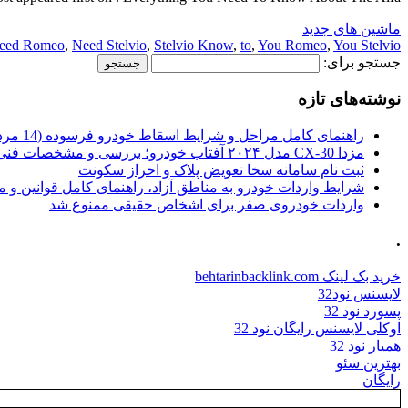
ماشین های جدید
eed Romeo
,
Need Stelvio
,
Stelvio Know
,
to
,
You Romeo
,
You Stelvio
جستجو برای:
نوشته‌های تازه
راهنمای کامل مراحل و شرایط اسقاط خودرو فرسوده (14 مرداد 1405)
مزدا CX-30 مدل ۲۰۲۴ آفتاب خودرو؛ بررسی و مشخصات فنی
ثبت نام سامانه سخا تعویض پلاک و احراز سکونت
شرایط واردات خودرو به مناطق آزاد، راهنمای کامل قوانین و 
واردات خودروی صفر برای اشخاص حقیقی ممنوع شد
.
خرید بک لینک behtarinbacklink.com
لایسنس نود32
پسورد نود 32
اوکلی لایسنس رایگان نود 32
همیار نود 32
بهترین سئو
رایگان