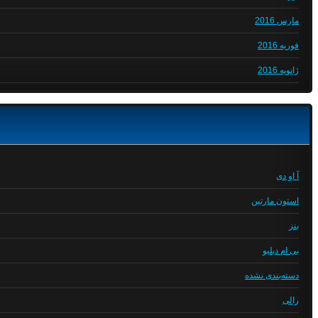
مارس 2016
فوریه 2016
ژانویه 2016
آ او دی
استون مارتین
بنز
بی ام دبلیو
دسته‌بندی نشده
رالی