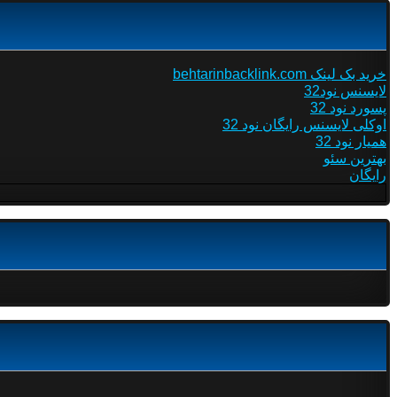
خرید بک لینک behtarinbacklink.com
لایسنس نود32
پسورد نود 32
اوکلی لایسنس رایگان نود 32
همیار نود 32
بهترین سئو
رایگان