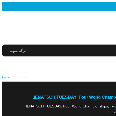
برگه نمونه
Home
/
Four mere
IENATSCH TUESDAY: Four World Championsh
IENATSCH TUESDAY: Four World Championships, Two Slo