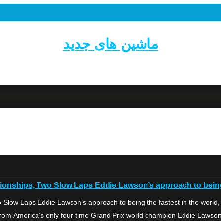
ماشین های جدید
ips, Two Slow Laps Eddie Lawson’s approach to being the 
w Laps Eddie Lawson’s approach to being the fastest in the world, a
from America’s only four-time Grand Prix world champion Eddie Lawson. “I 