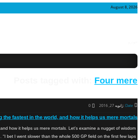
August 8, 2026
خودرو
Posts tagged with:
Four mere
Date:
ژانویه 27, 2016
0
fastest in the world, and how it helps us mere mortals.
nd how it helps us mere mortals. Let’s examine a nugget of wisdom
bet I went slower than the whole 500 GP field on the first few laps […]