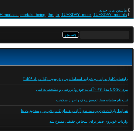
ماشین های جدید
 mortals.
,
mortals. being
,
the
,
to
,
TUESDAY: mere
,
TUESDAY: mortals.
جستجو
برای:
راهنمای کامل مراحل و شرایط اسقاط خودرو فرسوده (14 مرداد 1405)
مزدا CX-30 مدل ۲۰۲۴ آفتاب خودرو؛ بررسی و مشخصات فنی
ثبت نام سامانه سخا تعویض پلاک و احراز سکونت
شرایط واردات خودرو به مناطق آزاد، راهنمای کامل قوانین و محدودیت ها
واردات خودروی صفر برای اشخاص حقیقی ممنوع شد