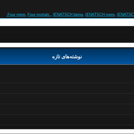
Four mere
,
Four mortals.
,
IENATSCH being
,
IENATSCH mere
,
IENATSCH
نوشته‌های تازه