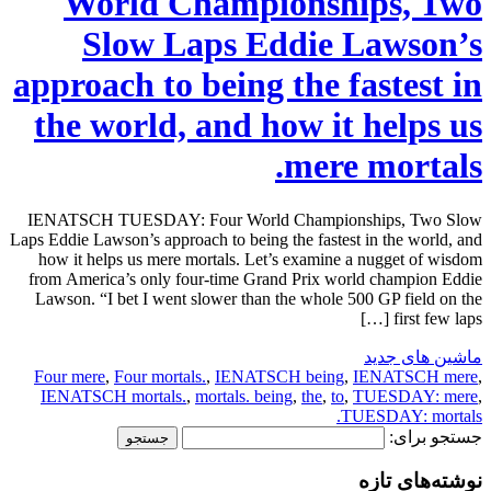
World Championships, Two
Slow Laps Eddie Lawson’s
approach to being the fastest in
the world, and how it helps us
mere mortals.
IENATSCH TUESDAY: Four World Championships, Two Slow
Laps Eddie Lawson’s approach to being the fastest in the world, and
how it helps us mere mortals. Let’s examine a nugget of wisdom
from America’s only four-time Grand Prix world champion Eddie
Lawson. “I bet I went slower than the whole 500 GP field on the
first few laps […]
ماشین های جدید
Four mere
,
Four mortals.
,
IENATSCH being
,
IENATSCH mere
,
IENATSCH mortals.
,
mortals. being
,
the
,
to
,
TUESDAY: mere
,
TUESDAY: mortals.
جستجو برای:
نوشته‌های تازه