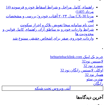
راهنمای کامل مراحل و شرایط اسقاط خودرو فرسوده (14
مرداد 1405)
مزدا CX-30 مدل ۲۰۲۴ آفتاب خودرو؛ بررسی و مشخصات
فنی
ثبت نام سامانه سخا تعویض پلاک و احراز سکونت
شرایط واردات خودرو به مناطق آزاد، راهنمای کامل قوانین و
محدودیت ها
واردات خودروی صفر برای اشخاص حقیقی ممنوع شد
.
خرید بک لینک behtarinbacklink.com
لایسنس نود32
پسورد نود 32
اوکلی لایسنس رایگان نود 32
همیار نود 32
بهترین سئو
رایگان
آنتی ویروس تحت شبکه
آخرین دیدگاه‌ها