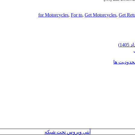
for Motorcycles
,
For to
,
Get Motorcycles
,
Get Ret
محدودیت ها
آنتی ویروس تحت شبکه