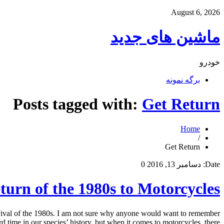
August 6, 2026
ماشین های جدید
خودرو
برگه نمونه
Posts tagged with:
Get Return
Home
/
Get Return
Date:
دسامبر 13, 2016
0
turn of the 1980s to Motorcycles
evival of the 1980s. I am not sure why anyone would want to remember
 time in our species’ history, but when it comes to motorcycles, there […]