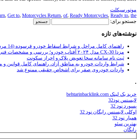
موتورسیکلت
urn
,
Get to
,
Motorcycles Return
,
of
,
Ready Motorcycles
,
Ready to
,
the
جستجو برای:
نوشته‌های تازه
راهنمای کامل مراحل و شرایط اسقاط خودرو فرسوده (14 مرداد 1405)
مزدا CX-30 مدل ۲۰۲۴ آفتاب خودرو؛ بررسی و مشخصات فنی
ثبت نام سامانه سخا تعویض پلاک و احراز سکونت
شرایط واردات خودرو به مناطق آزاد، راهنمای کامل قوانین و 
واردات خودروی صفر برای اشخاص حقیقی ممنوع شد
.
خرید بک لینک behtarinbacklink.com
لایسنس نود32
پسورد نود 32
اوکلی لایسنس رایگان نود 32
همیار نود 32
بهترین سئو
رایگان