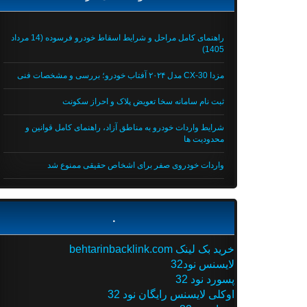
راهنمای کامل مراحل و شرایط اسقاط خودرو فرسوده (14 مرداد
1405)
مزدا CX-30 مدل ۲۰۲۴ آفتاب خودرو؛ بررسی و مشخصات فنی
ثبت نام سامانه سخا تعویض پلاک و احراز سکونت
شرایط واردات خودرو به مناطق آزاد، راهنمای کامل قوانین و
محدودیت ها
واردات خودروی صفر برای اشخاص حقیقی ممنوع شد
.
خرید بک لینک behtarinbacklink.com
لایسنس نود32
پسورد نود 32
اوکلی لایسنس رایگان نود 32