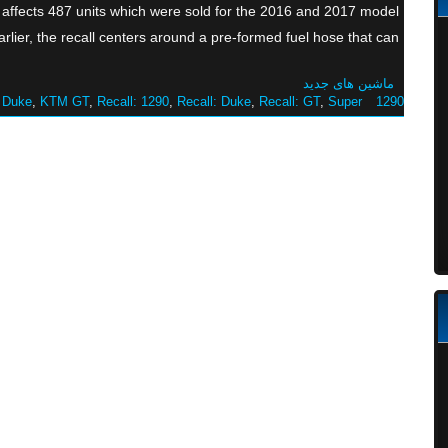
t affects 487 units which were sold for the 2016 and 2017 model
lier, the recall centers around a pre-formed fuel hose that can […]
ماشین های جدید
 Duke
,
KTM GT
,
Recall: 1290
,
Recall: Duke
,
Recall: GT
,
Super
1290 Duke