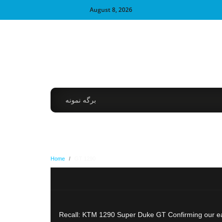
August 8, 2026
برگه نمونه
Home
/
GT 1290
Recall: KTM 1290 Super Duke GT Confirming our ear