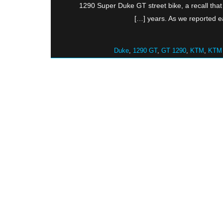
1290 Super Duke GT street bike, a recall tha
years. As we reported ear
,
1290 GT
,
GT 1290
,
KTM
,
KTM