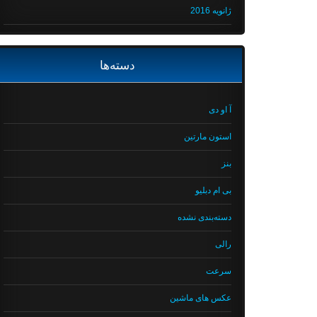
ژانویه 2016
دسته‌ها
آ او دی
استون مارتین
بنز
بی ام دبلیو
دسته‌بندی نشده
رالی
سرعت
عکس های ماشین