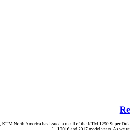
Re
KTM North America has issued a recall of the KTM 1290 Super Duke GT s
2016 and 2017 model years. As we report