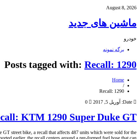
August 8, 2026
ماشین های جدید
خودرو
برگه نمونه
Posts tagged with:
Recall: 1290
Home
/
Recall: 1290
Date:
آوریل 5, 2017
0
call: KTM 1290 Super Duke GT
treet bike, a recall that affects 487 units which were sold for the
ed earlier, the recall centers around a pre-formed fuel hose that can […]