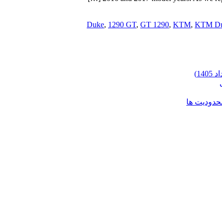
,
1290 GT
,
GT 1290
,
KTM
,
KTM D
محدودیت ها