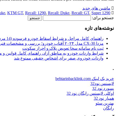
ماشین های جدید
uke
,
KTM GT
,
Recall: 1290
,
Recall: Duke
,
Recall: GT
,
Super
1290 Duke
جستجو برای:
نوشته‌های تازه
راهنمای کامل مراحل و شرایط اسقاط خودرو فرسوده (14 مرداد 1405)
مزدا CX-30 مدل ۲۰۲۴ آفتاب خودرو؛ بررسی و مشخصات فنی
ثبت نام سامانه سخا تعویض پلاک و احراز سکونت
شرایط واردات خودرو به مناطق آزاد، راهنمای کامل قوانین و 
واردات خودروی صفر برای اشخاص حقیقی ممنوع شد
.
خرید بک لینک behtarinbacklink.com
لایسنس نود32
پسورد نود 32
اوکلی لایسنس رایگان نود 32
همیار نود 32
بهترین سئو
رایگان