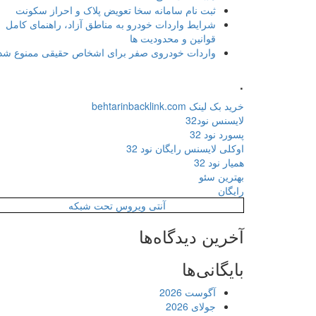
ثبت نام سامانه سخا تعویض پلاک و احراز سکونت
شرایط واردات خودرو به مناطق آزاد، راهنمای کامل
قوانین و محدودیت ها
واردات خودروی صفر برای اشخاص حقیقی ممنوع شد
.
خرید بک لینک behtarinbacklink.com
لایسنس نود32
پسورد نود 32
اوکلی لایسنس رایگان نود 32
همیار نود 32
بهترین سئو
رایگان
آنتی ویروس تحت شبکه
آخرین دیدگاه‌ها
بایگانی‌ها
آگوست 2026
جولای 2026