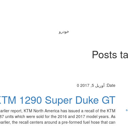
خودرو
Posts t
Date:
آوریل 5, 2017
0
 KTM 1290 Super Duke GT
ه
rlier report, KTM North America has issued a recall of the KTM
 487 units which were sold for the 2016 and 2017 model years. As
rlier, the recall centers around a pre-formed fuel hose that can […]