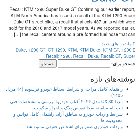
Recall: KTM 1290 Super Duke GT Confirming our earlier report,
KTM North America has issued a recall of the KTM 1290 Super
Duke GT street bike, a recall that affects 487 units which were
sold for the 2016 and 2017 model years. As we reported earlier,
the recall centers around a pre-formed fuel hose that can […]
ماشین های جدید
,
1290 GT
,
GT 1290
,
KTM
,
KTM Duke
,
KTM GT
,
1290 Duke
Recall: 1290
,
Recall: Duke
,
Recall: GT
,
Super
جستجو برای:
نوشته‌های تازه
راهنمای کامل مراحل و شرایط اسقاط خودرو فرسوده (14 مرداد
1405)
مزدا CX-30 مدل ۲۰۲۴ آفتاب خودرو؛ بررسی و مشخصات فنی
ثبت نام سامانه سخا تعویض پلاک و احراز سکونت
شرایط واردات خودرو به مناطق آزاد، راهنمای کامل قوانین و
محدودیت ها
واردات خودروی صفر برای اشخاص حقیقی ممنوع شد
.