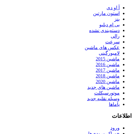
آ او دی
استون مارتین
بنز
بی ام دبلیو
دسته‌بندی نشده
رالی
سرعت
عکس های ماشین
لامبورگینی
ماشین 2015
ماشین 2016
ماشین 2017
ماشین 2018
ماشین 2020
ماشین های جدید
موتورسیکلت
وسیله نقلیه جدید
یاماها
اطلاعات
ورود
خوراک ورودی‌ها