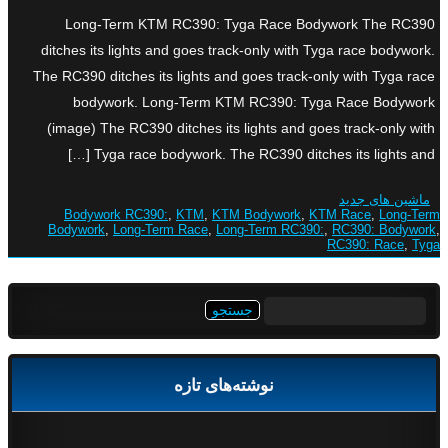
Long-Term KTM RC390: Tyga Race Bodywork The RC390
ditches its lights and goes track-only with Tyga race bodywork.
The RC390 ditches its lights and goes track-only with Tyga race
bodywork. Long-Term KTM RC390: Tyga Race Bodywork
(image) The RC390 ditches its lights and goes track-only with
Tyga race bodywork. The RC390 ditches its lights and […]
ماشین های جدید
Bodywork RC390:
,
KTM
,
KTM Bodywork
,
KTM Race
,
Long-Term
Bodywork
,
Long-Term Race
,
Long-Term RC390:
,
RC390: Bodywork
,
RC390: Race
,
Tyga
جستجو
برای:
نوشته‌های تازه