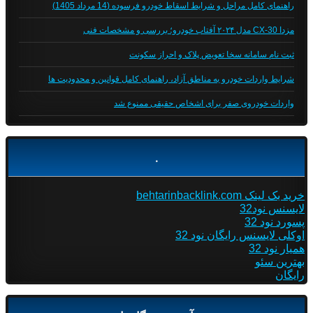
راهنمای کامل مراحل و شرایط اسقاط خودرو فرسوده (14 مرداد 1405)
مزدا CX-30 مدل ۲۰۲۴ آفتاب خودرو؛ بررسی و مشخصات فنی
ثبت نام سامانه سخا تعویض پلاک و احراز سکونت
شرایط واردات خودرو به مناطق آزاد، راهنمای کامل قوانین و محدودیت ها
واردات خودروی صفر برای اشخاص حقیقی ممنوع شد
.
خرید بک لینک behtarinbacklink.com
لایسنس نود32
پسورد نود 32
اوکلی لایسنس رایگان نود 32
همیار نود 32
بهترین سئو
رایگان