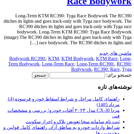
Race Bodywork
Long-Term KTM RC390: Tyga Race Bodywork The RC390
ditches its lights and goes track-only with Tyga race bodywork. The
RC390 ditches its lights and goes track-only with Tyga race
bodywork. Long-Term KTM RC390: Tyga Race Bodywork
(image) The RC390 ditches its lights and goes track-only with Tyga
race bodywork. The RC390 ditches its lights and […]
ماشین های جدید
Bodywork RC390:
,
KTM
,
KTM Bodywork
,
KTM Race
,
Long-
Term Bodywork
,
Long-Term Race
,
Long-Term RC390:
,
RC390:
Bodywork
,
RC390: Race
,
Tyga
جستجو برای:
نوشته‌های تازه
راهنمای کامل مراحل و شرایط اسقاط خودرو فرسوده (14
مرداد 1405)
مزدا CX-30 مدل ۲۰۲۴ آفتاب خودرو؛ بررسی و مشخصات
فنی
ثبت نام سامانه سخا تعویض پلاک و احراز سکونت
شرایط واردات خودرو به مناطق آزاد، راهنمای کامل قوانین و
محدودیت ها