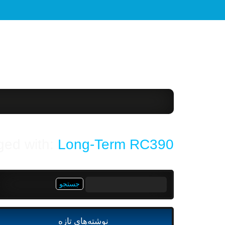
ged with:
Long-Term RC390:
جستجو
برای:
نوشته‌های تازه