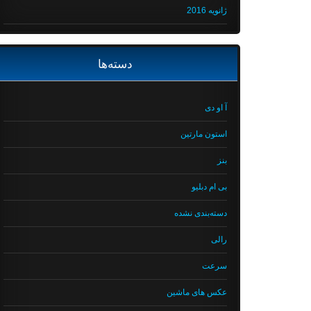
ژانویه 2016
دسته‌ها
آ او دی
استون مارتین
بنز
بی ام دبلیو
دسته‌بندی نشده
رالی
سرعت
عکس های ماشین