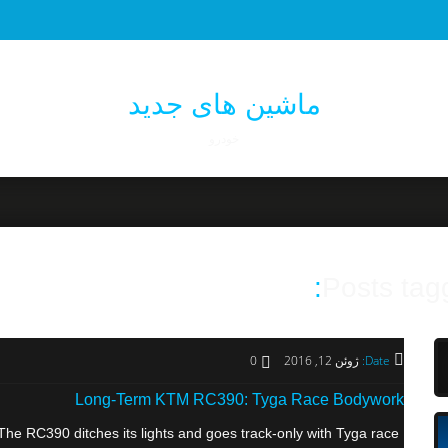
ماشین های جدید
خودرو
Posts tag
Date:
ژوئن 12, 2016
0
Long-Term KTM RC390: Tyga Race Bodywork
RC390 ditches its lights and goes track-only with Tyga race