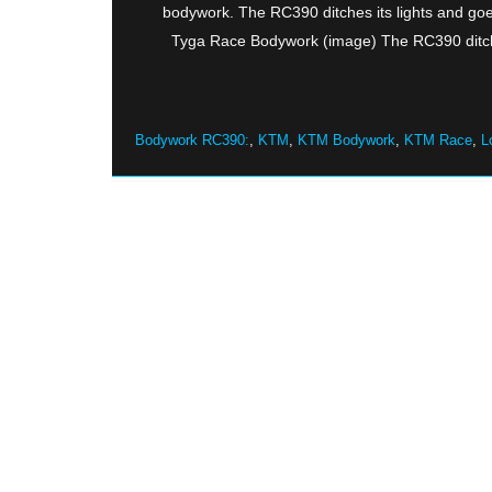
bodywork. The RC390 ditches its lights and g
Tyga Race Bodywork (image) The RC390 ditche
Bodywork RC390:
,
KTM
,
KTM Bodywork
,
KTM Race
,
L