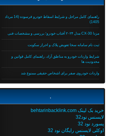
راهنمای کامل مراحل و شرایط اسقاط خودرو فرسوده (14 مرداد
1405)
مزدا CX-30 مدل ۲۰۲۴ آفتاب خودرو؛ بررسی و مشخصات فنی
ثبت نام سامانه سخا تعویض پلاک و احراز سکونت
شرایط واردات خودرو به مناطق آزاد، راهنمای کامل قوانین و
محدودیت ها
واردات خودروی صفر برای اشخاص حقیقی ممنوع شد
.
خرید بک لینک behtarinbacklink.com
لایسنس نود32
پسورد نود 32
اوکلی لایسنس رایگان نود 32