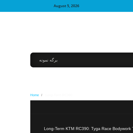
August 5, 2026
برگه نمونه
Home
/
Long-Term RC390:
Long-Term KTM RC390: Tyga Race Bodywork The 