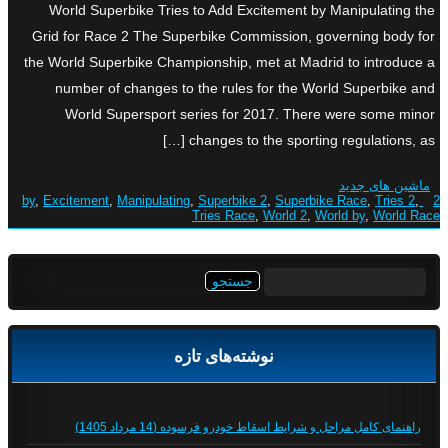
World Superbike Tries to Add Excitement by Manipulating the
Grid for Race 2 The Superbike Commission, governing body for
the World Superbike Championship, met at Madrid to introduce a
number of changes to the rules for the World Superbike and
World Supersport series for 2017. There were some minor
changes to the sporting regulations, as […]
ماشین های جدید
,
Excitement
,
Manipulating
,
Superbike 2
,
Superbike Race
,
Tries 2
,
2 by
Tries Race
,
World 2
,
World by
,
World Race
جستجو
برای:
نوشته‌های تازه
راهنمای کامل مراحل و شرایط اسقاط خودرو فرسوده (14 مرداد 1405)