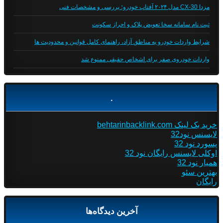
مزدا CX-30 مدل ۲۰۲۴ آفتاب خودرو؛ بررسی و مشخصات فنی
ثبت نام سامانه سخا تعویض پلاک و احراز سکونت
شرایط واردات خودرو به مناطق آزاد، راهنمای کامل قوانین و محدودیت ها
واردات خودروی صفر برای اشخاص حقیقی ممنوع شد
.
خرید بک لینک behtarinbacklink.com
لایسنس نود32
پسورد نود 32
اوکلی لایسنس رایگان نود 32
همیار نود 32
بهترین سئو
رایگان
آخرین دیدگاه‌ها