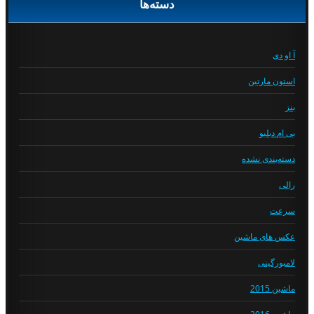
دسته‌ها
آ او دی
استون مارتین
بنز
بی ام دبلیو
دسته‌بندی نشده
رالی
سرعت
عکس های ماشین
لامبورگینی
ماشین 2015