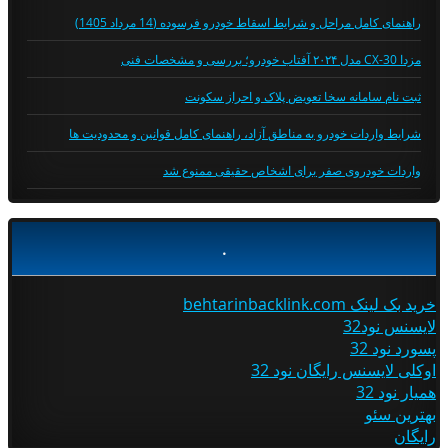
راهنمای کامل مراحل و شرایط اسقاط خودرو فرسوده (14 مرداد 1405)
مزدا CX-30 مدل ۲۰۲۴ آفتاب خودرو؛ بررسی و مشخصات فنی
ثبت نام سامانه سخا تعویض پلاک و احراز سکونت
شرایط واردات خودرو به مناطق آزاد، راهنمای کامل قوانین و محدودیت ها
واردات خودروی صفر برای اشخاص حقیقی ممنوع شد
.
خرید بک لینک behtarinbacklink.com
لایسنس نود32
پسورد نود 32
اوکلی لایسنس رایگان نود 32
همیار نود 32
بهترین سئو
رایگان