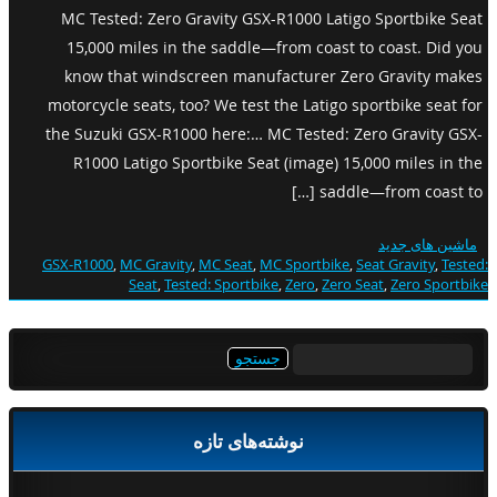
MC Tested: Zero Gravity GSX-R1000 Latigo Sportbike Seat
15,000 miles in the saddle—from coast to coast. Did you
know that windscreen manufacturer Zero Gravity makes
motorcycle seats, too? We test the Latigo sportbike seat for
the Suzuki GSX-R1000 here:… MC Tested: Zero Gravity GSX-
R1000 Latigo Sportbike Seat (image) 15,000 miles in the
saddle—from coast to […]
ماشین های جدید
GSX-R1000
,
MC Gravity
,
MC Seat
,
MC Sportbike
,
Seat Gravity
,
Tested:
Seat
,
Tested: Sportbike
,
Zero
,
Zero Seat
,
Zero Sportbike
جستجو
برای:
نوشته‌های تازه