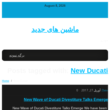
August 8, 2026
ماشین های جدید
خودرو
برگه نمونه
Posts tagged with:
New Ducati
Home
/
New Ducati
Date:
آوریل 27, 2017
0
New Wave of Ducati Divestiture Talks Emerge
New Wave of Ducati Divestiture Talks Emerge We have been