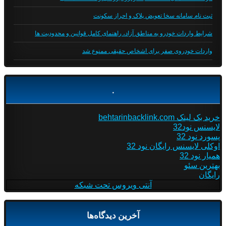
ثبت نام سامانه سخا تعویض پلاک و احراز سکونت
شرایط واردات خودرو به مناطق آزاد، راهنمای کامل قوانین و محدودیت ها
واردات خودروی صفر برای اشخاص حقیقی ممنوع شد
.
خرید بک لینک behtarinbacklink.com
لایسنس نود32
پسورد نود 32
اوکلی لایسنس رایگان نود 32
همیار نود 32
بهترین سئو
رایگان
آنتی ویروس تحت شبکه
آخرین دیدگاه‌ها