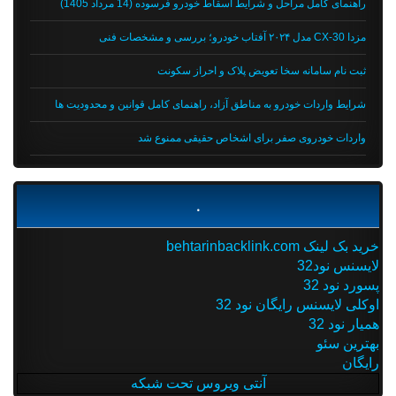
راهنمای کامل مراحل و شرایط اسقاط خودرو فرسوده (14 مرداد 1405)
مزدا CX-30 مدل ۲۰۲۴ آفتاب خودرو؛ بررسی و مشخصات فنی
ثبت نام سامانه سخا تعویض پلاک و احراز سکونت
شرایط واردات خودرو به مناطق آزاد، راهنمای کامل قوانین و محدودیت ها
واردات خودروی صفر برای اشخاص حقیقی ممنوع شد
.
خرید بک لینک behtarinbacklink.com
لایسنس نود32
پسورد نود 32
اوکلی لایسنس رایگان نود 32
همیار نود 32
بهترین سئو
رایگان
آنتی ویروس تحت شبکه