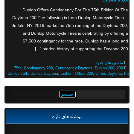
Dunlop Offers Contingency For The 75th Edition Of The
Daytona 200 The following is from Dunlop Motorcycle Tires…
Buffalo, NY: 2016 marks the 75th running of the Daytona 200,
and Dunlop Motorcycle Tires is celebrating by offering a
$7,500 contingency for the race. Dunlop has a long and
storied history of supporting the Daytona 200 […]
ماشین های جدید
,
Contingency 200
,
Contingency Daytona
,
Dunlop 200
,
200 75th
Dunlop 75th
,
Dunlop Daytona
,
Edition
,
Offers 200
,
Offers Daytona
,
the
جستجو
برای:
نوشته‌های تازه