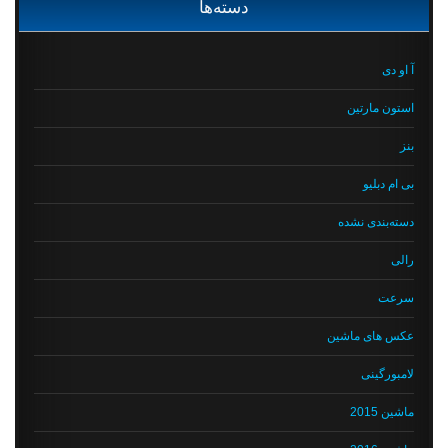
دسته‌ها
آ او دی
استون مارتین
بنز
بی ام دبلیو
دسته‌بندی نشده
رالی
سرعت
عکس های ماشین
لامبورگینی
ماشین 2015