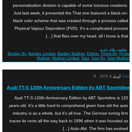
personalization division is capable of some luscious creations.
Just last week, it presented the That one featured a black-on-
black color scheme that was created through a process called
Physical Vapour Deposition (PVD). It’s a complicated process
that flies over my head; all I know is that […]
ماشین های جدید
Bentley By
,
Bentley Limited
,
Bentley Mulliner
,
Edition
,
Flying By
,
Flying
Mulliner
,
Mulliner Limited
,
Spur
,
Spur By
,
Spur Mulliner
Date:
آوریل 6, 2016
0
Audi TT-S 120th Anniversary Edition by ABT Sportsline
Audi TT-S 120th Anniversary Edition by ABT Sportsline is 120
years old. It’s a little hard to comprehend given how old the auto
industry is as a whole, but it’s all true. The German tuning firm
traces its roots all the way back to 1896 when it was founded as
Auto-Abt. The firm has evolved […]