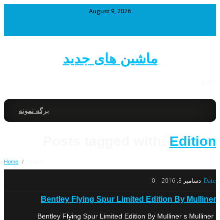
August 9, 2026
ماشین های جدید
خودرو
برگه نمونه
Posts tagged with:
Edition
Home
/
Edition
Date:
دسامبر 8, 2016
0
Bentley Flying Spur Limited Edition By Mulliner
Bentley Flying Spur Limited Edition By Mulliner s Mulliner