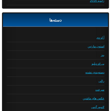
ژانویه 2016
دسته‌ها
آ او دی
استون مارتین
بنز
بی ام دبلیو
دسته‌بندی نشده
رالی
سرعت
عکس های ماشین
لامبورگینی