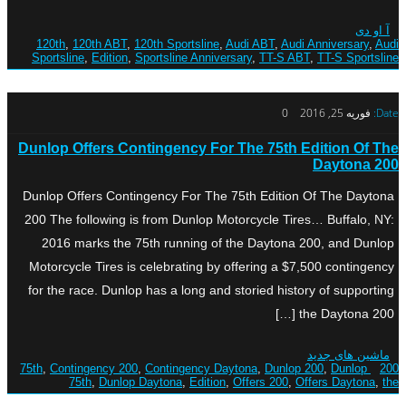
آ او دی
120th
,
120th ABT
,
120th Sportsline
,
Audi ABT
,
Audi Anniversary
,
Audi
Sportsline
,
Edition
,
Sportsline Anniversary
,
TT-S ABT
,
TT-S Sportsline
Date:
فوریه 25, 2016
0
Dunlop Offers Contingency For The 75th Edition Of The
Daytona 200
Dunlop Offers Contingency For The 75th Edition Of The Daytona
200 The following is from Dunlop Motorcycle Tires… Buffalo, NY:
2016 marks the 75th running of the Daytona 200, and Dunlop
Motorcycle Tires is celebrating by offering a $7,500 contingency
for the race. Dunlop has a long and storied history of supporting
the Daytona 200 […]
ماشین های جدید
,
Contingency 200
,
Contingency Daytona
,
Dunlop 200
,
Dunlop
200 75th
75th
,
Dunlop Daytona
,
Edition
,
Offers 200
,
Offers Daytona
,
the