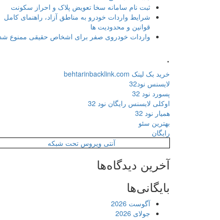
ثبت نام سامانه سخا تعویض پلاک و احراز سکونت
شرایط واردات خودرو به مناطق آزاد، راهنمای کامل
قوانین و محدودیت ها
واردات خودروی صفر برای اشخاص حقیقی ممنوع شد
.
خرید بک لینک behtarinbacklink.com
لایسنس نود32
پسورد نود 32
اوکلی لایسنس رایگان نود 32
همیار نود 32
بهترین سئو
رایگان
آنتی ویروس تحت شبکه
آخرین دیدگاه‌ها
بایگانی‌ها
آگوست 2026
جولای 2026