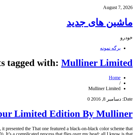
August 7, 2026
ماشین های جدید
خودرو
برگه نمونه
ts tagged with:
Mulliner Limited
Home
/
Mulliner Limited
Date:
دسامبر 8, 2016
0
pur Limited Edition By Mulliner
, it presented the That one featured a black-on-black color scheme that
t’s a complicated process that flies over my head; all I know is that […]