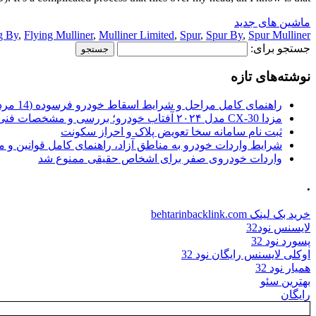
ماشین های جدید
g By
,
Flying Mulliner
,
Mulliner Limited
,
Spur
,
Spur By
,
Spur Mulliner
جستجو برای:
نوشته‌های تازه
راهنمای کامل مراحل و شرایط اسقاط خودرو فرسوده (14 مرداد 1405)
مزدا CX-30 مدل ۲۰۲۴ آفتاب خودرو؛ بررسی و مشخصات فنی
ثبت نام سامانه سخا تعویض پلاک و احراز سکونت
شرایط واردات خودرو به مناطق آزاد، راهنمای کامل قوانین و 
واردات خودروی صفر برای اشخاص حقیقی ممنوع شد
.
خرید بک لینک behtarinbacklink.com
لایسنس نود32
پسورد نود 32
اوکلی لایسنس رایگان نود 32
همیار نود 32
بهترین سئو
رایگان