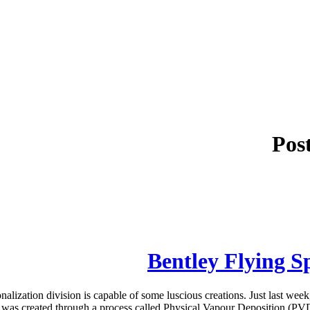
Pos
Bentley Flying S
lization division is capable of some luscious creations. Just last week
was created through a process called Physical Vapour Deposition (PVD). I