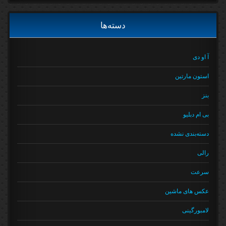
دسته‌ها
آ او دی
استون مارتین
بنز
بی ام دبلیو
دسته‌بندی نشده
رالی
سرعت
عکس های ماشین
لامبورگینی