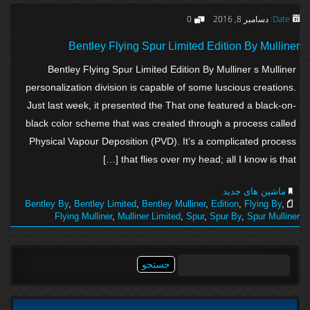
Date:
دسامبر 8, 2016
0
Bentley Flying Spur Limited Edition By Mulliner
Bentley Flying Spur Limited Edition By Mulliner s Mulliner
personalization division is capable of some luscious creations.
Just last week, it presented the That one featured a black-on-
black color scheme that was created through a process called
Physical Vapour Deposition (PVD). It’s a complicated process
that flies over my head; all I know is that […]
ماشین های جدید
Bentley By
,
Bentley Limited
,
Bentley Mulliner
,
Edition
,
Flying By
,
Flying Mulliner
,
Mulliner Limited
,
Spur
,
Spur By
,
Spur Mulliner
جستجو
برای: