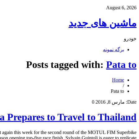
August 6, 2026
ماشین های جدید
خودرو
برگه نمونه
Posts tagged with:
Pata to
Home
/
Pata to
Date:
مارس 8, 2016
0
Prepares to Travel to Thailand
t again this week for the second round of the MOTUL FIM Superbike
opening top-five race finish, Sylvain Guintoli is eager to replicate […]