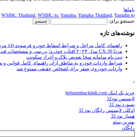
یاماها
,
WSBK: Thailand
,
WSBK: to
,
Yamaha
,
Yamaha Thailand
,
Yamaha to
جستجو برای:
نوشته‌های تازه
راهنمای کامل مراحل و شرایط اسقاط خودرو فرسوده (14 مرداد 1405)
مزدا CX-30 مدل ۲۰۲۴ آفتاب خودرو؛ بررسی و مشخصات فنی
ثبت نام سامانه سخا تعویض پلاک و احراز سکونت
شرایط واردات خودرو به مناطق آزاد، راهنمای کامل قوانین و 
واردات خودروی صفر برای اشخاص حقیقی ممنوع شد
.
خرید بک لینک behtarinbacklink.com
لایسنس نود32
پسورد نود 32
اوکلی لایسنس رایگان نود 32
همیار نود 32
بهترین سئو
رایگان