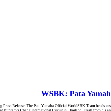
WSBK: Pata Yamaha 
g Press Release: The Pata Yamaha Official WorldSBK Team heads eas
Buriram’s Chang International Circuit in Thailand. Fresh from his season 